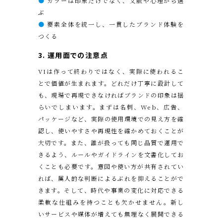
●
カラーは印象だけでなく、文脈や心理から選
ぶ
●
要素全体を統一し、一貫したブランド体験を
つくる
3. 運用面での注意点
VIは作って終わりではなく、実際に使われるこ
とで価値が生まれます。どれだけ丁寧に設計して
も、現場で再現できなければブランドの印象は揺
らいでしまいます。まずは名刺、Web、広告、
パッケージなど、実際の使用環境での見え方を確
認し、使いやすさや再現性を確かめておくことが
大切です。また、誰が扱っても同じ品質で運用で
きるよう、ルールやガイドラインを文書化してお
くことも必要です。意図や使い方が共有されてい
れば、属人的な判断によるぶれを抑えることがで
きます。そして、時代や事業の変化に対応できる
柔軟な仕組みを持つことも欠かせません。新し
いサービスや媒体が増えても無理なく展開できる