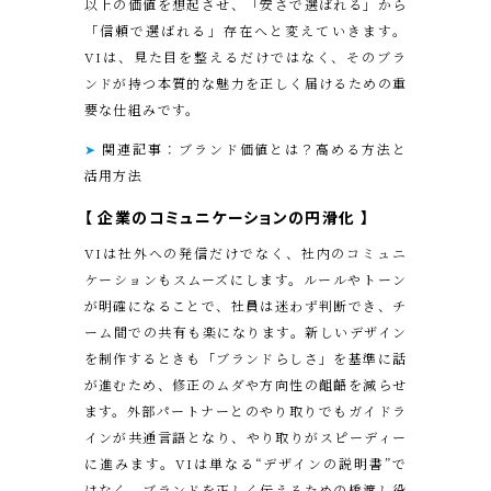
以上の価値を想起させ、「安さで選ばれる」から
「信頼で選ばれる」存在へと変えていきます。
VIは、見た目を整えるだけではなく、そのブラ
ンドが持つ本質的な魅力を正しく届けるための重
要な仕組みです。
➤
関連記事：ブランド価値とは？高める方法と
活用方法
【 企業のコミュニケーションの円滑化
】
VIは社外への発信だけでなく、社内のコミュニ
ケーションもスムーズにします。ルールやトーン
が明確になることで、社員は迷わず判断でき、チ
ーム間での共有も楽になります。新しいデザイン
を制作するときも「ブランドらしさ」を基準に話
が進むため、修正のムダや方向性の齟齬を減らせ
ます。外部パートナーとのやり取りでもガイドラ
インが共通言語となり、やり取りがスピーディー
に進みます。VIは単なる“デザインの説明書”で
はなく、ブランドを正しく伝えるための橋渡し役