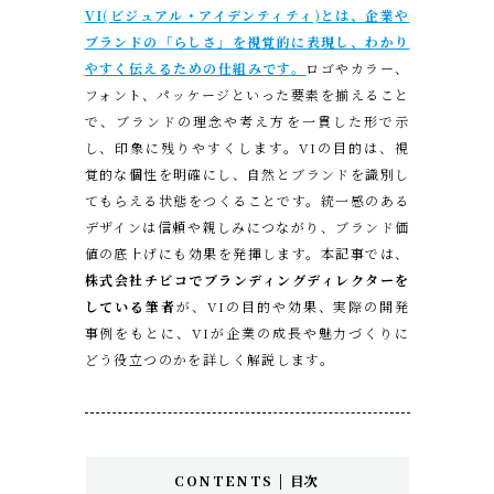
VI(ビジュアル・アイデンティティ)とは、企業や
ブランドの「らしさ」を視覚的に表現し、わかり
やすく伝えるための仕組みです。
ロゴやカラー、
フォント、パッケージといった要素を揃えること
で、ブランドの理念や考え方を一貫した形で示
し、印象に残りやすくします。VIの目的は、視
覚的な個性を明確にし、自然とブランドを識別し
てもらえる状態をつくることです。統一感のある
デザインは信頼や親しみにつながり、ブランド価
値の底上げにも効果を発揮します。本記事では、
株式会社チビコでブランディングディレクターを
している筆者
が、VIの目的や効果、実際の開発
事例をもとに、VIが企業の成長や魅力づくりに
どう役立つのかを詳しく解説します。
CONTENTS | 目次