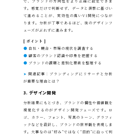
で、ブランドの方向性をより正確に設定できま
す。感覚だけで判断せず、データと洞察に基づい
て進めることが、実効性の高いVI開発につなが
ります。分析が丁寧であるほど、後のデザインフ
ェーズがぶれずに進みます。
[ ポイント ]
●
自社・競合・市場の現状を調査する
●
顧客のブランド認識や印象を把握する
●
ブランドの課題と差別化要素を整理する
➤
関連記事：ブランディングにリサーチと分析
が重要な理由とは？
3.
デザイン開発
分析結果にもとづき、ブランドの個性や価値観を
視覚化するのがデザイン開発フェーズです。ロ
ゴ、カラー、フォント、写真のトーン、グラフィ
ックなどを設計し、ブランドの世界観を表現しま
す。大事なのは“好み”ではなく“目的”に沿って判