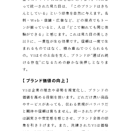
って統一された見た目は、「このブランドはきち
んとしている」という印象を自然に与えます。名
刺・Web・店舗・広告など、どの接点でもトー
ンが揃っていると、人は「どこで触れても同じ体
験ができる」と感じます。これは見た目の美しさ
以上に、一貫性が生む効果です。信頼は一度で生
まれるものではなく、積み重ねでつくられるも
の。VIはその土台を支え、ブランドが“選ばれ続
ける存在”になるための静かな後押しとなりま
す。
【
ブランド価値の向上
】
VIは企業の理念や姿勢を視覚化し、ブランドの
価値を高める役割を担います。どれだけ良い商品
やサービスがあっても、伝わる表現がバラバラだ
と期待や信頼は育ちません。統一されたデザイン
は誠実さや安定感を感じさせ、ブランド全体の印
象を引き上げます。また、洗練されたVIは価格