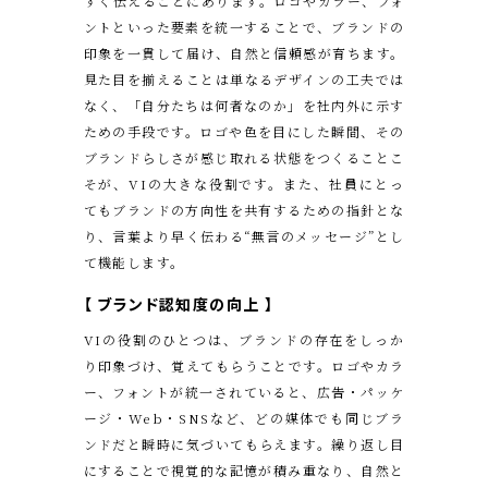
すく伝えることにあります。ロゴやカラー、フォ
ントといった要素を統一することで、ブランドの
印象を一貫して届け、自然と信頼感が育ちます。
見た目を揃えることは単なるデザインの工夫では
なく、「自分たちは何者なのか」を社内外に示す
ための手段です。ロゴや色を目にした瞬間、その
ブランドらしさが感じ取れる状態をつくることこ
そが、VIの大きな役割です。また、社員にとっ
てもブランドの方向性を共有するための指針とな
り、言葉より早く伝わる“無言のメッセージ”とし
て機能します。
【 ブランド認知度の向上 】
VIの役割のひとつは、ブランドの存在をしっか
り印象づけ、覚えてもらうことです。ロゴやカラ
ー、フォントが統一されていると、広告・パッケ
ージ・Web・SNSなど、どの媒体でも同じブラ
ンドだと瞬時に気づいてもらえます。繰り返し目
にすることで視覚的な記憶が積み重なり、自然と