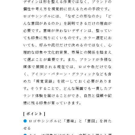
デザインは形を整える作業ではなく、ブランドの
個性や考え方を視覚的に伝えるための手段です。
ロゴやシンボルには、「なぜこの形なのか」「ど
んな意図があるのか」を説明できるだけの理由が
必要です。意味が伴わないデザインは、整ってい
ても印象に残りにくいものです。カラー選定にお
いても、好みや流行だけで決めるのではなく、心
理的な印象や文化的背景、市場との関係を踏まえ
て選ぶことが重要です。また、ブランドが多様な
媒体で展開される現在では、ロゴや色だけでな
く、アイコン・パターン・グラフィックなども含
めた「視覚言語」を統一しておく必要がありま
す。そうすることで、どんな場面でも一貫したブ
ランド体験を届けることができ、自然と信頼や記
憶に残る印象が育っていきます。
[ ポイント ]
●
ロゴやシンボルに「意味」と「意図」を持た
せる