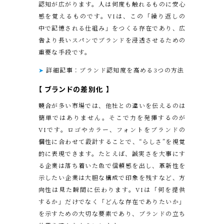
認知が広がります。人は何度も触れるものに安心
感を覚えるものです。VIは、この「繰り返しの
中で記憶される仕組み」をつくる存在であり、広
告より長いスパンでブランドを浸透させるための
重要な手段です。
➤
詳細記事：ブランド認知度を高める3つの方法
【
ブランドの差別化
】
競合が多い市場では、他社との違いを伝えるのは
簡単ではありません。そこで力を発揮するのが
VIです。ロゴやカラー、フォントをブランドの
個性に合わせて設計することで、“らしさ”を視覚
的に表現できます。たとえば、誠実さを大事にす
る企業は落ち着いた色で信頼感を出し、革新性を
示したい企業は大胆な構成で印象を残すなど、方
向性は見た瞬間に伝わります。VIは「何を提供
するか」だけでなく「どんな存在でありたいか」
を示すための大切な要素であり、ブランドの立ち