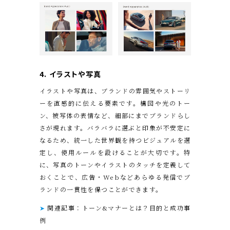
4.
イラストや写真
イラストや写真は、ブランドの雰囲気やストーリ
ーを直感的に伝える要素です。構図や光のトー
ン、被写体の表情など、細部にまでブランドらし
さが現れます。バラバラに選ぶと印象が不安定に
なるため、統一した世界観を持つビジュアルを選
定し、使用ルールを設けることが大切です。特
に、写真のトーンやイラストのタッチを定義して
おくことで、広告・Webなどあらゆる発信でブ
ランドの一貫性を保つことができます。
➤
関連記事：トーン&マナーとは？目的と成功事
例