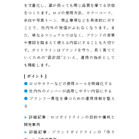
を文書化し、誰が扱っても同じ品質を保てる状態
をつくります。ロゴの使用方法、カラーコード、
余白や写真トーン、禁止事項などを具体的に示す
ことで、社内外の発信がぶれなくなります。ま
た、単なるマニュアルではなく、ブランドの背景
や意図を踏まえて使える内容にすることも大切で
す。ガイドラインはブランドを守り、長く育てて
いくための“設計図”といえ、運用の指針として
も機能します。
[ ポイント ]
●
ロゴやカラーなどの使用ルールを明確化する
●
社内外のメンバーが活用しやすい内容にする
●
ブランド一貫性を保つための運用体制を整え
る
➤
詳細記事：ロゴガイドラインの目的や構成と
開発事例
➤
詳細記事：ブランドガイドラインの「作り