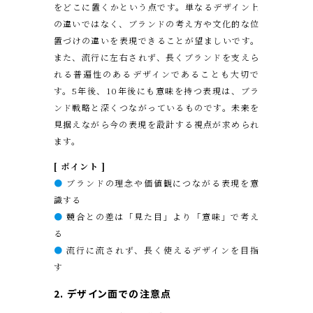
をどこに置くかという点です。単なるデザイン上
の違いではなく、ブランドの考え方や文化的な位
置づけの違いを表現できることが望ましいです。
また、流行に左右されず、長くブランドを支えら
れる普遍性のあるデザインであることも大切で
す。5年後、10年後にも意味を持つ表現は、ブラ
ンド戦略と深くつながっているものです。未来を
見据えながら今の表現を設計する視点が求められ
ます。
[ ポイント ]
●
ブランドの理念や価値観につながる表現を意
識する
●
競合との差は「見た目」より「意味」で考え
る
●
流行に流されず、長く使えるデザインを目指
す
2. デザイン面での注意点