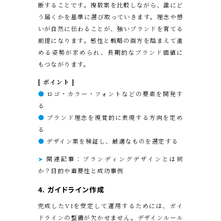
断することです。複数案を比較しながら、誰にど
う届くかを基準に選び取っていきます。理念や想
いが自然に伝わることが、強いブランドを育てる
前提になります。感性と戦略の両方を踏まえて進
める姿勢が求められ、長期的なブランド価値に
もつながります。
[ ポイント ]
●
ロゴ・カラー・フォントなどの要素を開発す
る
●
ブランド理念を視覚的に表現する方向を定め
る
●
デザイン案を検証し、最適なものを選定する
➤
関連記事：ブランディングデザインとは何
か？目的や重要性と成功事例
4.
ガイドライン作成
完成したVIを安定して運用するためには、ガイ
ドラインの整備が欠かせません。デザインルール