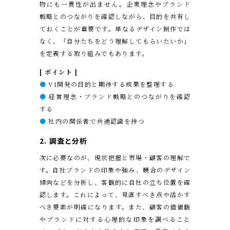
物にも一貫性が出ません。企業理念やブランド
戦略とのつながりを確認しながら、目的を共有し
ておくことが重要です。単なるデザイン制作では
なく、「自分たちをどう理解してもらいたいか」
を定義する取り組みでもあります。
[ ポイント ]
●
VI開発の目的と期待する成果を整理する
●
経営理念・ブランド戦略とのつながりを確認
する
●
社内の関係者で共通認識を持つ
2.
調査と分析
次に必要なのが、現状把握と市場・顧客の理解で
す。自社ブランドの印象や強み、競合のデザイン
傾向などを分析し、客観的に自社の立ち位置を確
認します。これによって、見直すべき点や活かす
べき要素が明確になります。また、顧客の価値観
やブランドに対する心理的な印象を調べること