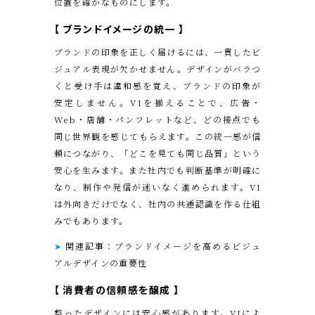
位置を確かなものにします。
【
ブランドイメージの統一
】
ブランドの印象を正しく届けるには、一貫したビ
ジュアル表現が欠かせません。デザインがバラつ
くと受け手は違和感を覚え、ブランドの印象が
安定しません。VIを揃えることで、広告・
Web・店舗・パンフレットなど、どの接点でも
同じ世界観を感じてもらえます。この統一感が信
頼につながり、「どこを見ても同じ品質」という
安心を生みます。また社内でも判断基準が明確に
なり、制作や発信が迷いなく進められます。VI
は外向きだけでなく、社内の共通認識を作る仕組
みでもあります。
➤
関連記事：ブランドイメージを高めるビジュ
アルデザインの重要性
【
消費者の信頼感を醸成
】
整ったデザインには安心感があります。VIによ