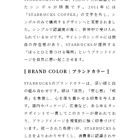
たシンボルが特徴です。2011年には
「STARBUCKS COFFEE」の文字を外し、シ
ンボルのみで構成するデザインへと変更されまし
た。シンプルで認識度が高く、世界中で受け入れ
られているロゴです。サイレンのシンボルには独
自の存在感があり、STARBUCKSが提供する
「ほっとひと息つける場所」というブランドイメ
ージを自然に思い起こさせます。
[ BRAND COLOR｜ブランドカラー ]
STARBUCKSのブランドカラーは、深い緑と白
の組み合わせです。緑は「自然」「安心感」「成
長」を象徴し、心を落ち着かせる印象を与えま
す。店内やパッケージ、広告など、あらゆるタッ
チポイントで一貫してこのカラーが使われてお
り、ブランドイメージを視覚的に強く印象づけて
います。統一された色使いが、STARBUCKSら
しさをよりわかりやすくし、消費者に認識されや