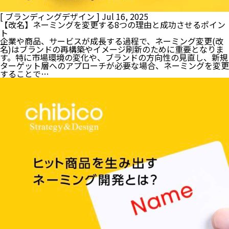
[ ブランディングデザイン ]
Jul 16, 2025
【改名】ネーミングを変更する8つの理由と成功させるポイン
ト
企業や商品、サービスが成長する過程で、ネーミング変更(改
名)はブランドの再構築やイメージ刷新のために重要となりま
す。特に市場環境の変化や、ブランドの方向性の見直し、新規
ターゲット層へのアプローチが必要な場合、ネーミングを変更
することで…