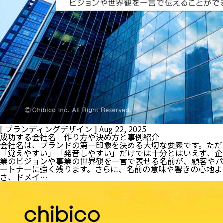
[ ブランディングデザイン ]
Aug 22, 2025
成功する会社名｜作り方や決め方と事例紹介
会社名は、ブランドの第一印象を決める大切な要素です。ただ
「覚えやすい」「発音しやすい」だけでは十分とはいえず、企
業のビジョンや事業の世界観を一言で表せる名前が、顧客やパ
ートナーに強く残ります。さらに、名前の意味や響きの心地よ
さ、ドメイ…