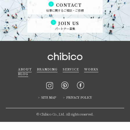
CONTACT
仕事に関するご相談・ご依頼
JOIN US
パートナー募集
ABOUT
BRANDING
SERVICE
WORKS
BLOG
SITE MAP
PRIVACY POLICY
© Chibico Co.,Ltd. All rights reserved.