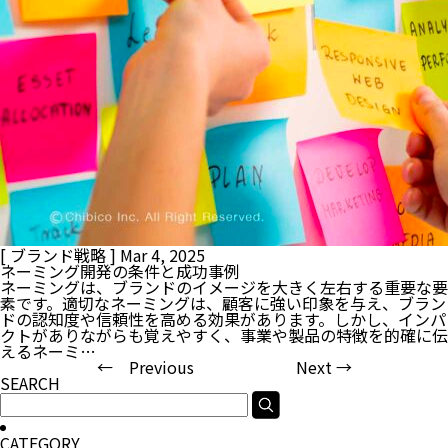
[ ブランド戦略 ]
Mar 4, 2025
ネーミング開発の条件と成功事例
ネーミングは、ブランドのイメージを大きく左右する重要な要
素です。適切なネーミングは、顧客に強い印象を与え、ブラン
ドの認知度や信頼性を高める効果があります。しかし、インパ
クトがありながらも覚えやすく、事業や製品の特徴を的確に伝
えるネーミ…
← Previous
Next →
SEARCH
CATEGORY