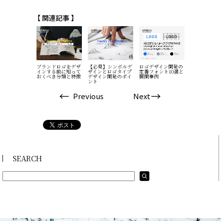
【 関連記事 】
イドラインの
ブランドロゴをデザ
【必見】シンボルデ
ロゴデザイン開発の
ロゴデザイン
構成内容と事
インする前に知って
ザインとロゴタイプ
定番フォント10選と
なフォントと
おくべき分類と特徴
デザイン開発のポイ
展開事例
ーアル事例
ント
Previous
Next
SEARCH