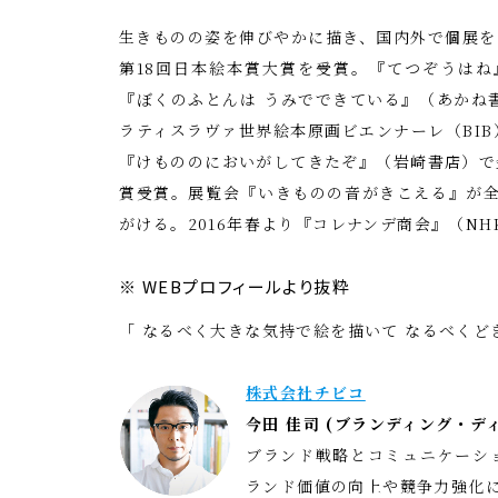
生きものの姿を伸びやかに描き、国内外で個展を
第18回日本絵本賞大賞を受賞。『てつぞうはね
『ぼくのふとんは うみでできている』（あかね
ラティスラヴァ世界絵本原画ビエンナーレ（BIB
『けもののにおいがしてきたぞ』（岩崎書店）で
賞受賞。展覧会『いきものの音がきこえる』が全
がける。2016年春より『コレナンデ商会』（NH
※ WEBプロフィールより抜粋
「 なるべく大きな気持で絵を描いて なるべくど
株式会社チビコ
今田 佳司 (ブランディング・デ
ブランド戦略とコミュニケーシ
ランド価値の向上や競争力強化