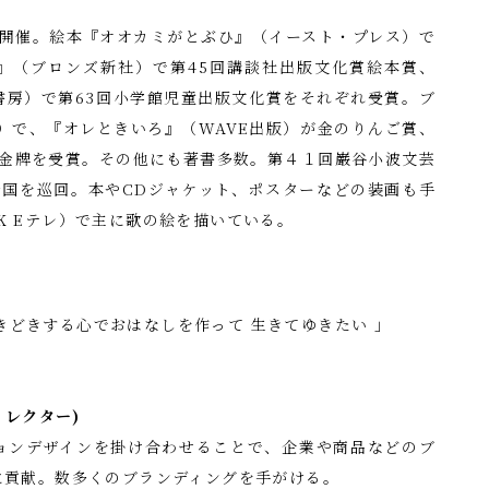
開催。絵本『オオカミがとぶひ』（イースト・プレス）で
』（ブロンズ新社）で第45回講談社出版文化賞絵本賞、
書房）で第63回小学館児童出版文化賞をそれぞれ受賞。ブ
）で、『オレときいろ』（WAVE出版）が金のりんご賞、
金牌を受賞。その他にも著書多数。第４１回巌谷小波文芸
国を巡回。本やCDジャケット、ポスターなどの装画も手
K Eテレ）で主に歌の絵を描いている。
きどきする心でおはなしを作って 生きてゆきたい 」
ィレクター)
ョンデザインを掛け合わせることで、企業や商品などのブ
に貢献。数多くのブランディングを手がける。