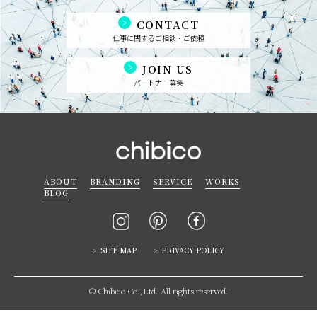
CONTACT
仕事に関するご相談・ご依頼
JOIN US
パートナー募集
ABOUT
BRANDING
SERVICE
WORKS
BLOG
SITE MAP
PRIVACY POLICY
© Chibico Co.,Ltd. All rights reserved.