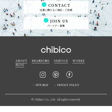
CONTACT
仕事に関するご相談・ご依頼
JOIN US
パートナー募集
ABOUT
BRANDING
SERVICE
WORKS
BLOG
SITE MAP
PRIVACY POLICY
© Chibico Co.,Ltd. All rights reserved.