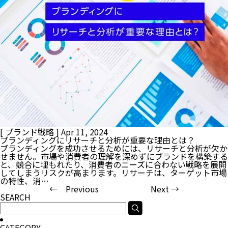
[ ブランド戦略 ]
Apr 11, 2024
ブランディングにリサーチと分析が重要な理由とは？
ブランディングを成功させるためには、リサーチと分析が欠か
せません。市場や消費者の理解を深めずにブランドを構築する
と、競合に埋もれたり、消費者のニーズに合わない戦略を展開
してしまうリスクが高まります。リサーチは、ターゲット市場
の特性、消…
← Previous
Next →
SEARCH
CATEGORY