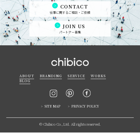
CONTACT
仕事に関するご相談・ご依頼
JOIN US
パートナー募集
ABOUT
BRANDING
SERVICE
WORKS
BLOG
SITE MAP
PRIVACY POLICY
© Chibico Co.,Ltd. All rights reserved.