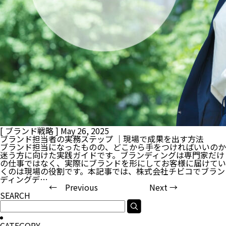
[ ブランド戦略 ]
May 26, 2025
ブランド担当者の実務ステップ ｜現場で成果を出す方法
ブランド担当になったものの、どこから手をつければいいのか
迷う方に向けた実践ガイドです。ブランディングは専門家だけ
の仕事ではなく、実際にブランドを形にしてお客様に届けてい
くのは現場の役割です。本記事では、株式会社チビコでブラン
ディングデ…
← Previous
Next →
SEARCH
CATEGORY