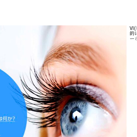
V
的に
ー