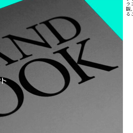
ラ
観
るこ