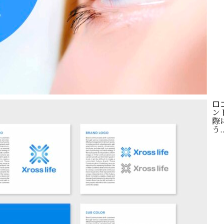
ロ
ン
際
う..