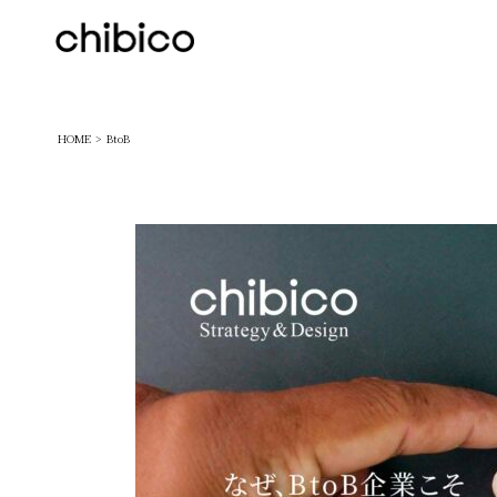
chibico
HOME
BtoB