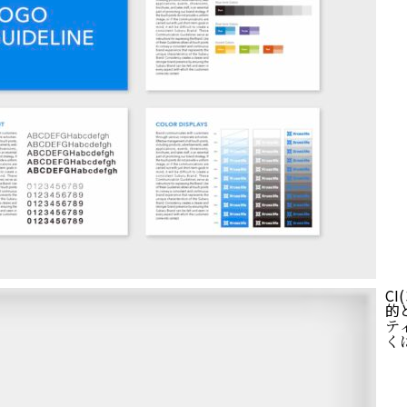
C
的
テ
く