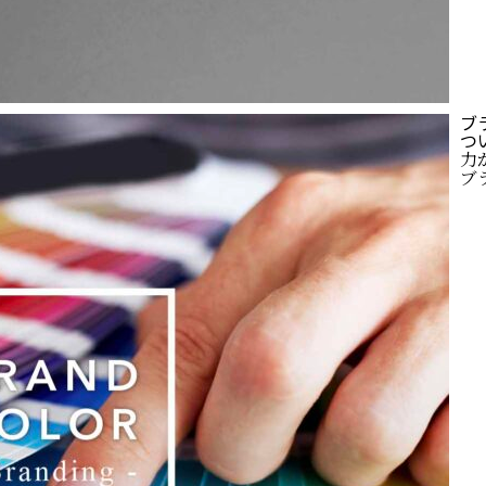
ブ
つ
力
ブラ