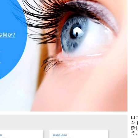
ロ
ン
際
う..