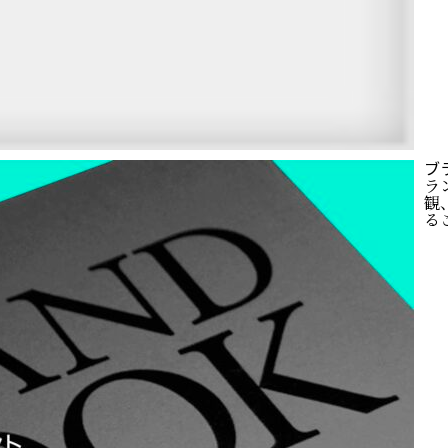
ブ
ラ
観
るこ