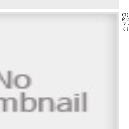
C
的
テ
く