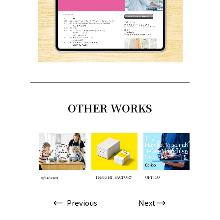
OTHER WORKS
KU LAB
@Interior
INSIGHT FACTORY
OPTICO
CLARTE
Previous
Next