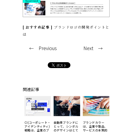
[ おすすめ記事 ]
ブランドロゴの開発ポイントと
は
← Previous
Next →
関連記事
ランドスローガ
CI(コーポレート・
自動車ブランドに
ブランドカラー
ロゴガイドラ
は、企業や製
アイデンティティ)
とって、シンボル
は、企業や製品、
は、ブランド
・サービスのメ
戦略は、企業のブ
のデザインはとて
サービスの本質的
貫性を維持し