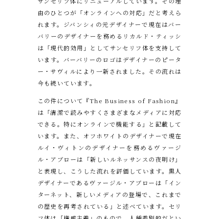
サンセリフ体にリニューアルしています。その理
由のひとつが「オンラインへの対応」だと考えら
れます。ジバンシィの元デザイナーで現在はバー
バリーのデザイナーを務めるリカルド・ティッシ
は「現代的効用」としてサンセリフ体を支持して
います。バーバリーのロゴはデザイナーのピータ
ー・サヴィルにより一新されました。その流れは
今も続いています。
この件について『The Business of Fashion』
は「清潔で読みやすくさまざまなメディアに対応
できる。特にオンラインで機能する」と記載して
います。また、オフホワイトのデザイナーで現在
ルイ・ヴィトンのデザイナーを務めるヴァージ
ル・アブローは「新しいルネッサンスの夜明け」
と表現し、こうした流れを評価しています。黒人
デザイナーであるヴァージル・アブローは「イン
ターネット、新しいメディアの登場で、これまで
の歴史を再考されている」と述べています。セリ
フ体は「権威主義」のもので、人種差別的だとい