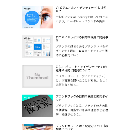
VI(ビジュアルアイデンティティ)とは何
か？
一般的にVisual Identityを略してVIと言
います。コーポレートブランドの価値...
ロゴガイドラインの目的や構成と開発事
例
ブランドの顔でもあるブランドロゴをデ
ザインする際に、ロゴガイドラインも同
時に必要だという...
CI(コーポレート・アイデンティティ)の
意味や目的と開発について
CI（コーポレート・アイデンティティ）
という言葉を聞いたことがある。もしく
は何となく知っ...
ブランドブックの目的や構成と開発ポイ
ント
ブランドブックとは、ブランドの方向性
や価値観、目指すべき姿や理念などを理
解・浸透させるこ...
ブランドカラーとは？設定方法とロゴの
配色について