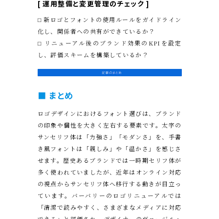
[
運用整備と変更管理のチェック
]
⬜︎ 新ロゴとフォントの使用ルールをガイドライン
化し、関係者への共有ができているか？
⬜︎ リニューアル後のブランド効果のKPIを設定
し、評価スキームを構築しているか？
■ まとめ
ロゴデザインにおけるフォント選びは、ブランド
の印象や個性を大きく左右する要素です。太字の
サンセリフ体は「力強さ」「モダンさ」を、手書
き風フォントは「親しみ」や「温かさ」を感じさ
せます。歴史あるブランドでは一時期セリフ体が
多く使われていましたが、近年はオンライン対応
の視点からサンセリフ体へ移行する動きが目立っ
ています。バーバリーのロゴリニューアルでは
「清潔で読みやすく、さまざまなメディアに対応
できる」と評価され、デザイナーのヴァージル・