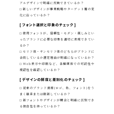
アルデザインで明確に反映できているか？
⬜︎ 新しいデザインが事業戦略やターゲット層の変
化に沿っているか？
[
フォント選択と印象のチェック
]
⬜︎ 使用フォントが、信頼性・モダン・親しみとい
ったブランドに必要な印象を適切に表現できてい
るか？
⬜︎ セリフ体・サンセリフ体のどちらがブランドに
合致しているか選定理由が明確になっているか？
⬜︎ Web表示や印刷など、各種媒体での可読性や
視認性を確認しているか？
[
デザインの鮮度と差別化のチェック
]
⬜︎ 従来のブランド資産(ロゴ、色、フォント)をう
まく継承または刷新しているか？
⬜︎ 新フォントやデザインが競合と明確に区別でき
る独自性を持っているか？