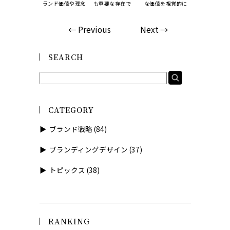
セージを短い言
ランド価値や理念
も重要な存在で
な価値を視覚的に
ゴをどのよう
で伝え、消…
を整…
す。その理由…
伝えるうえで…
用すべきか…
← Previous
Next →
SEARCH
CATEGORY
ブランド戦略
(84)
ブランディングデザイン
(37)
トピックス
(38)
RANKING