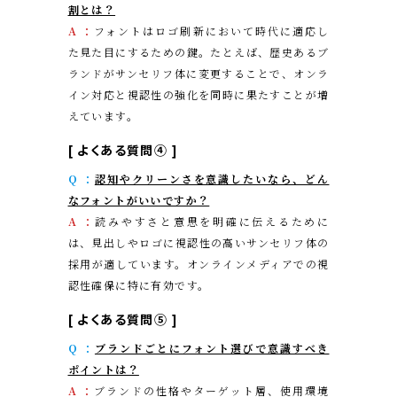
割とは？
A ：
フォントはロゴ刷新において時代に適応し
た見た目にするための鍵。たとえば、歴史あるブ
ランドがサンセリフ体に変更することで、オンラ
イン対応と視認性の強化を同時に果たすことが増
えています。
[
よくある質問④
]
Q ：
認知やクリーンさを意識したいなら、どん
なフォントがいいですか？
A ：
読みやすさと意思を明確に伝えるために
は、見出しやロゴに視認性の高いサンセリフ体の
採用が適しています。オンラインメディアでの視
認性確保に特に有効です。
[
よくある質問⑤
]
Q ：
ブランドごとにフォント選びで意識すべき
ポイントは？
A ：
ブランドの性格やターゲット層、使用環境