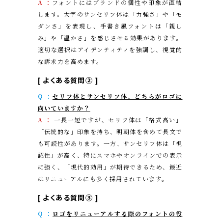
A ：
フォントにはブランドの個性や印象が直結
します。太字のサンセリフ体は「力強さ」や「モ
ダンさ」を表現し、手書き風フォントは「親し
み」や「温かさ」を感じさせる効果があります。
適切な選択はアイデンティティを強調し、視覚的
な訴求力を高めます。
[
よくある質問②
]
Q ：
セリフ体とサンセリフ体、どちらがロゴに
向いていますか？
A ：
一長一短ですが、セリフ体は「格式高い」
「伝統的な」印象を持ち、明朝体を含めて長文で
も可読性があります。一方、サンセリフ体は「視
認性」が高く、特にスマホやオンラインでの表示
に強く、「現代的効用」が期待できるため、最近
はリニューアルにも多く採用されています。
[
よくある質問③
]
Q ：
ロゴをリニューアルする際のフォントの役