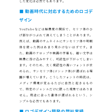
した変化は必然でもあります。
■ 動画時代に対応するためのロゴデ
ザイン
YouTubeなどは解像度の関係で、セリフ体のひ
げ部分がつぶれて消えてしまうことがあります。
例えば、動画のサムネイルにサンセリフ体や明朝
体を使った例はあまり見かけないはずです。ま
た、動画のテロップや映画の字幕も、細い文字は
映像に溶け込みやすく、可読性が下がってしまい
ます。そのため、太く視認性の高いフォントが求
められ、サンセリフ体(ゴシック体)が選ばれる場
面が増えています。こうしたフォントの時流は、
メディア環境が変わるたびに自然と起きるもの
で、特定のジャンルだけに限った現象ではありま
せん。用途に合った書体が選ばれるという、シ
ンプルな必然でもあります。
■ ロゴデザイン開発の弊社実績