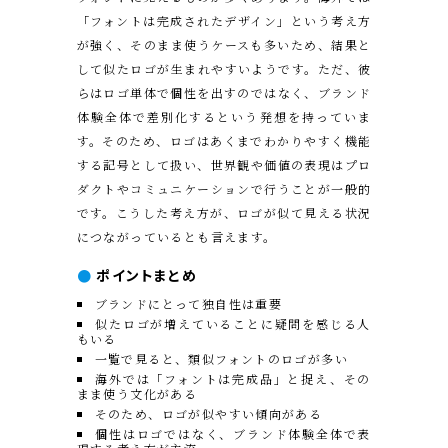
「フォントは完成されたデザイン」という考え方
が強く、そのまま使うケースも多いため、結果と
して似たロゴが生まれやすいようです。ただ、彼
らはロゴ単体で個性を出すのではなく、ブランド
体験全体で差別化するという発想を持っていま
す。そのため、ロゴはあくまでわかりやすく機能
する記号として扱い、世界観や価値の表現はプロ
ダクトやコミュニケーションで行うことが一般的
です。こうした考え方が、ロゴが似て見える状況
につながっているとも言えます。
●
ポイントまとめ
ブランドにとって独自性は重要
似たロゴが増えていることに疑問を感じる人
もいる
一覧で見ると、類似フォントのロゴが多い
海外では「フォントは完成品」と捉え、その
まま使う文化がある
そのため、ロゴが似やすい傾向がある
個性はロゴではなく、ブランド体験全体で表