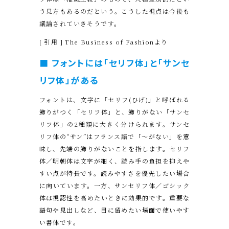
う見方もあるのだという。こうした視点は今後も
議論されていきそうです。
[ 引用 ]
The Business of Fashion
より
■ フォントには「セリフ体」と「サンセ
リフ体」がある
フォントは、文字に「セリフ(ひげ)」と呼ばれる
飾りがつく「セリフ体」と、飾りがない「サンセ
リフ体」の2種類に大きく分けられます。サンセ
リフ体の“サン”はフランス語で「〜がない」を意
味し、先端の飾りがないことを指します。セリフ
体／明朝体は文字が細く、読み手の負担を抑えや
すい点が特長です。読みやすさを優先したい場合
に向いています。一方、サンセリフ体／ゴシック
体は視認性を高めたいときに効果的です。重要な
語句や見出しなど、目に留めたい場面で使いやす
い書体です。