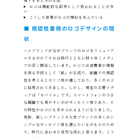
現する考え方が主流
ロゴは機能的な記号として扱われることが多
い
こうした背景がロゴの類似を生んでいる
■ 視認性重視のロゴデザインの現
状
ハイブランドがなぜブランドのロゴをリニューア
ルするのか？それは時代とともに移りゆくメディ
アが深く関係しています。かつては消費者が情報
を得る手段として「紙」が主流で、紙面での視認
性を考えるとセリフ体が適しており、多くのロゴ
に採用されてきました。しかし、現在の主要メデ
ィアは「モバイル」です。スマートフォンの小さ
な画面でも見やすいのがサンセリフ体であり、そ
の特性がロゴにも求められるようになりました。
実際、新しいブランドや人気ブランドの多くがシ
ンプルなサンセリフ体を選んでいるのもそのため
で、時代に合わせた自然な流れと言えます。こう