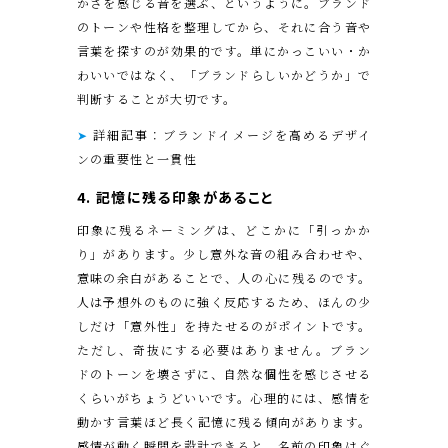
かさを感じる音を選ぶ、というように。ブランド
のトーンや性格を整理してから、それに合う音や
言葉を探すのが効果的です。単にかっこいい・か
わいいではなく、「ブランドらしいかどうか」で
判断することが大切です。
➤
詳細記事：ブランドイメージを高めるデザイ
ンの重要性と一貫性
4. 記憶に残る印象
があること
印象に残るネーミングは、どこかに「引っかか
り」があります。少し意外な音の組み合わせや、
意味の余白があることで、人の心に残るのです。
人は予想外のものに強く反応するため、ほんの少
しだけ「意外性」を持たせるのがポイントです。
ただし、奇抜にする必要はありません。ブラン
ドのトーンを壊さずに、自然な個性を感じさせる
くらいがちょうどいいです。心理的には、感情を
動かす言葉ほど長く記憶に残る傾向があります。
感情が動く瞬間を設計できると、名前の印象はぐ