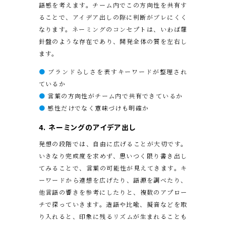
語感を考えます。チーム内でこの方向性を共有す
ることで、アイデア出しの際に判断がブレにくく
なります。ネーミングのコンセプトは、いわば羅
針盤のような存在であり、開発全体の質を左右し
ます。
●
ブランドらしさを表すキーワードが整理され
ているか
●
言葉の方向性がチーム内で共有できているか
●
感性だけでなく意味づけも明確か
4. ネーミングのアイデア出し
発想の段階では、自由に広げることが大切です。
いきなり完成度を求めず、思いつく限り書き出し
てみることで、言葉の可能性が見えてきます。キ
ーワードから連想を広げたり、語源を調べたり、
他言語の響きを参考にしたりと、複数のアプロー
チで探っていきます。造語や比喩、擬音などを取
り入れると、印象に残るリズムが生まれることも