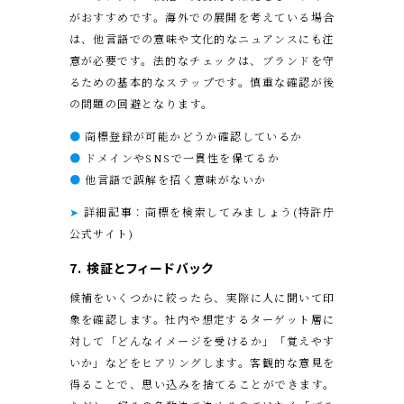
がおすすめです。海外での展開を考えている場合
は、他言語での意味や文化的なニュアンスにも注
意が必要です。法的なチェックは、ブランドを守
るための基本的なステップです。慎重な確認が後
の問題の回避となります。
●
商標登録が可能かどうか確認しているか
●
ドメインやSNSで一貫性を保てるか
●
他言語で誤解を招く意味がないか
➤
詳細記事：商標を検索してみましょう(特許庁
公式サイト)
7. 検証とフィードバック
候補をいくつかに絞ったら、実際に人に聞いて印
象を確認します。社内や想定するターゲット層に
対して「どんなイメージを受けるか」「覚えやす
いか」などをヒアリングします。客観的な意見を
得ることで、思い込みを捨てることができます。