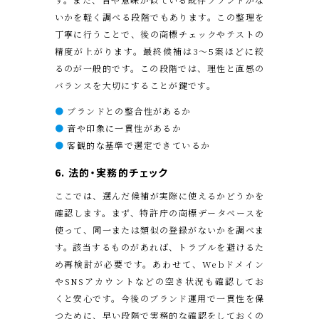
いかを軽く調べる段階でもあります。この整理を
丁寧に行うことで、後の商標チェックやテストの
精度が上がります。最終候補は3〜5案ほどに絞
るのが一般的です。この段階では、理性と直感の
バランスを大切にすることが鍵です。
●
ブランドとの整合性があるか
●
音や印象に一貫性があるか
●
客観的な基準で選定できているか
6. 法的・実務的チェック
ここでは、選んだ候補が実際に使えるかどうかを
確認します。まず、特許庁の商標データベースを
使って、同一または類似の登録がないかを調べま
す。該当するものがあれば、トラブルを避けるた
め再検討が必要です。あわせて、Webドメイン
やSNSアカウントなどの空き状況も確認してお
くと安心です。今後のブランド運用で一貫性を保
つために、早い段階で実務的な確認をしておくの