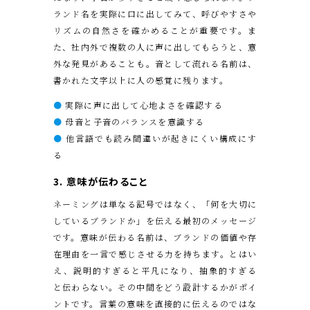
ランド名を実際に口に出してみて、呼びやすさや
リズムの自然さを確かめることが重要です。ま
た、社内外で複数の人に声に出してもらうと、意
外な発見があることも。音として流れる名前は、
書かれた文字以上に人の感覚に残ります。
●
実際に声に出して心地よさを確認する
●
母音と子音のバランスを意識する
●
他言語でも読み間違いが起きにくい構成にす
る
3. 意味が伝わること
ネーミングは単なる記号ではなく、「何を大切に
しているブランドか」を伝える最初のメッセージ
です。意味が伝わる名前は、ブランドの価値や存
在理由を一言で感じさせる力を持ちます。とはい
え、説明的すぎると平凡になり、抽象的すぎる
と伝わらない。その中間をどう設計するかがポイ
ントです。言葉の意味を直接的に伝えるのではな