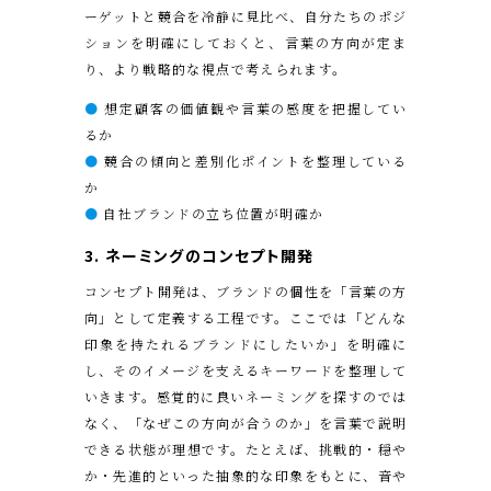
ーゲットと競合を冷静に見比べ、自分たちのポジ
ションを明確にしておくと、言葉の方向が定ま
り、より戦略的な視点で考えられます。
●
想定顧客の価値観や言葉の感度を把握してい
るか
●
競合の傾向と差別化ポイントを整理している
か
●
自社ブランドの立ち位置が明確か
3. ネーミングのコンセプト開発
コンセプト開発は、ブランドの個性を「言葉の方
向」として定義する工程です。ここでは「どんな
印象を持たれるブランドにしたいか」を明確に
し、そのイメージを支えるキーワードを整理して
いきます。感覚的に良いネーミングを探すのでは
なく、「なぜこの方向が合うのか」を言葉で説明
できる状態が理想です。たとえば、挑戦的・穏や
か・先進的といった抽象的な印象をもとに、音や