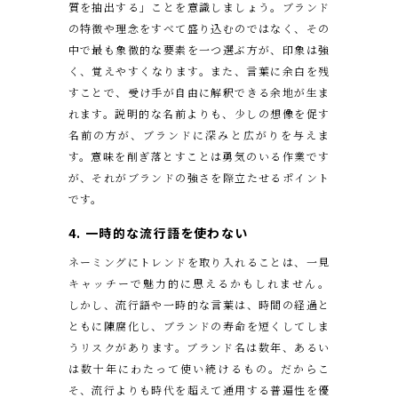
質を抽出する」ことを意識しましょう。ブランド
の特徴や理念をすべて盛り込むのではなく、その
中で最も象徴的な要素を一つ選ぶ方が、印象は強
く、覚えやすくなります。また、言葉に余白を残
すことで、受け手が自由に解釈できる余地が生ま
れます。説明的な名前よりも、少しの想像を促す
名前の方が、ブランドに深みと広がりを与えま
す。意味を削ぎ落とすことは勇気のいる作業です
が、それがブランドの強さを際立たせるポイント
です。
4. 一時的な流行語を使わない
ネーミングにトレンドを取り入れることは、一見
キャッチーで魅力的に思えるかもしれません。
しかし、流行語や一時的な言葉は、時間の経過と
ともに陳腐化し、ブランドの寿命を短くしてしま
うリスクがあります。ブランド名は数年、あるい
は数十年にわたって使い続けるもの。だからこ
そ、流行よりも時代を超えて通用する普遍性を優