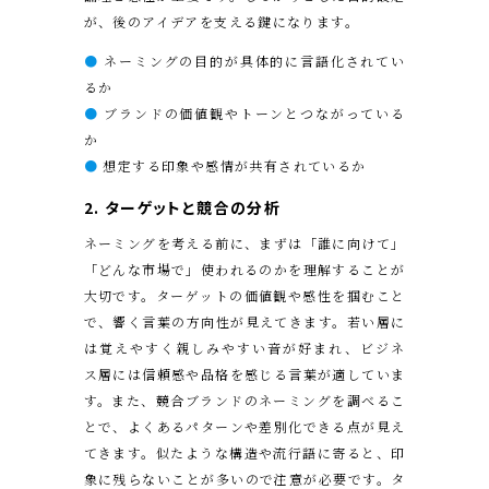
が、後のアイデアを支える鍵になります。
●
ネーミングの目的が具体的に言語化されてい
るか
●
ブランドの価値観やトーンとつながっている
か
●
想定する印象や感情が共有されているか
2. ターゲットと競合の分析
ネーミングを考える前に、まずは「誰に向けて」
「どんな市場で」使われるのかを理解することが
大切です。ターゲットの価値観や感性を掴むこと
で、響く言葉の方向性が見えてきます。若い層に
は覚えやすく親しみやすい音が好まれ、ビジネ
ス層には信頼感や品格を感じる言葉が適していま
す。また、競合ブランドのネーミングを調べるこ
とで、よくあるパターンや差別化できる点が見え
てきます。似たような構造や流行語に寄ると、印
象に残らないことが多いので注意が必要です。タ