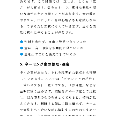
あります。この段階では「正しさ」よりも「広
さ」が大事です。数を出す中で、意外な発見や深
い方向性にたどり着くことがあります。音の響き
やリズム、口にしたときの心地よさも意識しなが
ら、できるだけ柔軟に考えていきます。思考を柔
軟に感性に任せることが必要です。
●
判断を急がず、自由に発想できているか
●
意味・音・印象を多角的に見ているか
●
量を出すことを優先できているか
5. ネーミング案の整理・選定
多くの案が出たら、それを現実的な観点から整理
していきます。ここでは「ブランドとの相性」
「言いやすさ」「覚えやすさ」「独自性」などを
基準に絞り込みます。候補をグループ化して比較
し、似た印象のものをまとめてみると、傾向が見
えてきます。判断する際は主観に偏らず、チーム
で意見を出し合いながら検討するのがおすすめで
す。また、音や意味が似ている既存ブランドがな