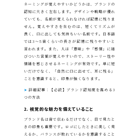
ネーミングが覚えやすいかどうかは、ブランドの
認知に大きく左右します。デザインや戦略が優れ
ていても、名前が覚えられなければ記憶に残りま
せん。覚えやすさを生むのは、短くてリズムが
良く、口に出しても気持ちいい名前です。日本語
では3〜5音くらいの長さが記憶に残りやすいと
言われます。また、人は「意味」や「感情」に結
びついた言葉が覚えやすいので、ストーリー性や
情緒を感じさせるネーミングが有効です。単に短
いだけでなく、「自然に口に出せて、耳に残る」
ことを意識すると、印象が強くなります。
➤
詳細記事：【必読】ブランド認知度を高める3
つの方法
2. 視覚的な魅力
を備えていること
ブランド名は音で伝わるだけでなく、目で見たと
きの印象も重要です。ロゴにしたときに美しく見
えるか、バランスが取れているかを意識すること