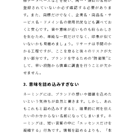
標データベースなどを使い、同一・類似の名称が
登録されていないか必ず確認する必要がありま
す。また、商標だけでなく、企業名・商品名・サ
ービス名・ドメイン名の使用状況なども調べてお
くと安心です。音や意味が近いものも紛らわしさ
を生むため、単純な一致だけでなく、印象が似て
いないかも見極めましょう。リサーチは手間のか
かる工程ですが、ここを怠ると後々のリスクが大
きい部分です。ブランドを守るための“防衛策”と
して、早い段階から慎重に調査を行うことが欠か
せません。
3. 意味を詰め込みすぎない
ネーミングには、ブランドの想いや価値を込めた
いという気持ちが自然と働きます。しかし、あれ
もこれもと詰め込みすぎると、結果的に何を伝え
たいのか分からない名前になってしまいます。ネ
ーミングは、短い言葉の中に「エッセンスだけを
凝縮する」行為です。情報を詰めるよりも、「本