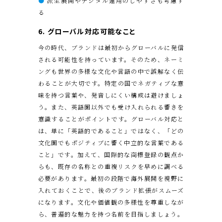
●
派生展開やデジタル運用のしやすさも考慮す
る
6. グローバル対応可能なこと
今の時代、ブランドは最初からグローバルに発信
される可能性を持っています。そのため、ネーミ
ングも世界の多様な文化や言語の中で誤解なく伝
わることが大切です。特定の国でネガティブな意
味を持つ言葉や、発音しにくい構成は避けましょ
う。また、英語圏以外でも受け入れられる響きを
意識することがポイントです。グローバル対応と
は、単に「英語的であること」ではなく、「どの
文化圏でもポジティブに響く中立的な言葉である
こと」です。加えて、国際的な商標登録の観点か
らも、既存の名称との重複リスクを早めに調べる
必要があります。最初の段階で海外展開を視野に
入れておくことで、後のブランド拡張がスムーズ
になります。文化や価値観の多様性を尊重しなが
ら、普遍的な魅力を持つ名前を目指しましょう。