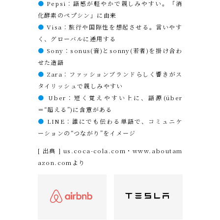
●
Pepsi：語感が軽やかで親しみやすい。「消
化酵素のペプシン」に由来
●
Visa：旅行や国際性を想起させる。言いやす
く、グローバルに通用する
●
Sony：sonus(音)とsonny(若者)を掛け合わ
せた造語
●
Zara：ファッションブランドらしく響きがス
タイリッシュで親しみやすい
●
Uber：短く覚えやすい上に、語源(über
＝“超える”)に含意がある
●
LINE：誰にでも伝わる単語で、コミュニケ
ーションの“つながり”をイメージ
[ 出典 ]
us.coca-cola.com
・
www.aboutam
azon.com
より