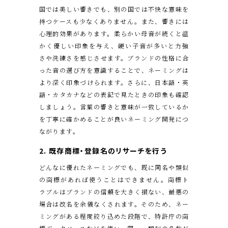
国では美しい響きでも、別の国では不快な意味を
持つケースも少なくありません。また、響きには
心理的効果があります。柔らかい母音が続くと温
かく優しい印象を与え、硬い子音が多いと力強
さや洗練さを感じさせます。ブランドの性格に合
った音の選び方を意識することで、ネーミングは
より深く印象づけられます。さらに、日本語・英
語・カタカナなどの表記で見たときの印象も確認
しましょう。言葉の響きと意味が一致しているか
を丁寧に確かめることが良いネーミング開発につ
ながります。
2. 既存商標・登録名のリサーチを行う
どんなに優れたネーミングでも、既に同名や類似
の商標があれば使うことはできません。商標ト
ラブルはブランドの信頼を大きく損ない、最悪の
場合は改名を余儀なくされます。そのため、ネー
ミングがある程度絞り込めた段階で、特許庁の商