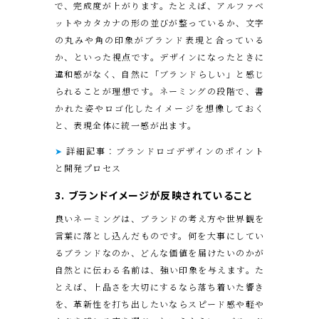
で、完成度が上がります。たとえば、アルファベ
ットやカタカナの形の並びが整っているか、文字
の丸みや角の印象がブランド表現と合っている
か、といった視点です。デザインになったときに
違和感がなく、自然に「ブランドらしい」と感じ
られることが理想です。ネーミングの段階で、書
かれた姿やロゴ化したイメージを想像しておく
と、表現全体に統一感が出ます。
➤
詳細記事：ブランドロゴデザインのポイント
と開発プロセス
3. ブランドイメージが反映
されていること
良いネーミングは、ブランドの考え方や世界観を
言葉に落とし込んだものです。何を大事にしてい
るブランドなのか、どんな価値を届けたいのかが
自然とに伝わる名前は、強い印象を与えます。た
とえば、上品さを大切にするなら落ち着いた響き
を、革新性を打ち出したいならスピード感や軽や