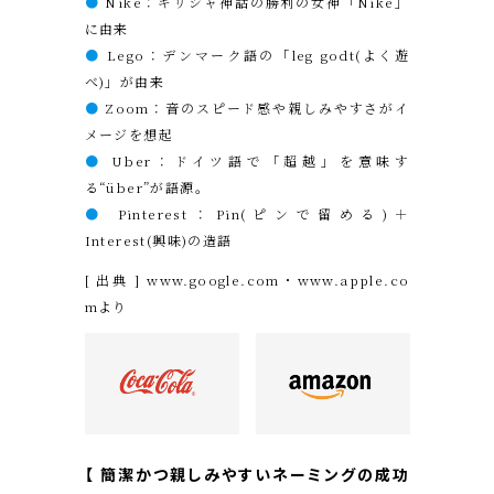
●
Nike：ギリシャ神話の勝利の女神「Nike」
に由来
●
Lego：デンマーク語の「leg godt(よく遊
べ)」が由来
●
Zoom：音のスピード感や親しみやすさがイ
メージを想起
●
Uber：ドイツ語で「超越」を意味す
る“über”が語源。
●
Pinterest：Pin(ピンで留める)＋
Interest(興味)の造語
[ 出典 ]
www.google.com
・
www.apple.co
m
より
【 簡潔かつ親しみやすいネーミング
の成功