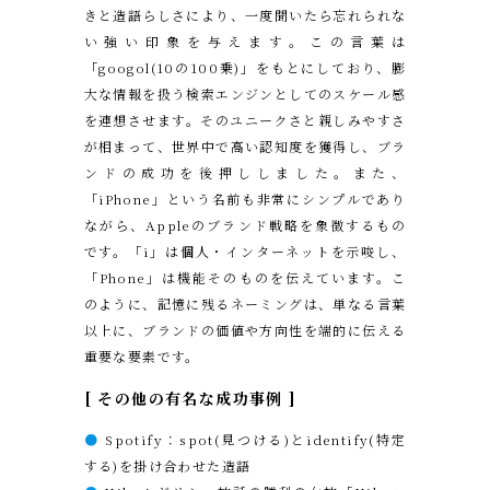
きと造語らしさにより、一度聞いたら忘れられな
い強い印象を与えます。この言葉は
「googol(10の100乗)」をもとにしており、膨
大な情報を扱う検索エンジンとしてのスケール感
を連想させます。そのユニークさと親しみやすさ
が相まって、世界中で高い認知度を獲得し、ブラ
ンドの成功を後押ししました。また、
「iPhone」という名前も非常にシンプルであり
ながら、Appleのブランド戦略を象徴するもの
です。「i」は個人・インターネットを示唆し、
「Phone」は機能そのものを伝えています。こ
のように、記憶に残るネーミングは、単なる言葉
以上に、ブランドの価値や方向性を端的に伝える
重要な要素です。
[ その他の有名な成功事例 ]
●
Spotify：spot(見つける)とidentify(特定
する)を掛け合わせた造語