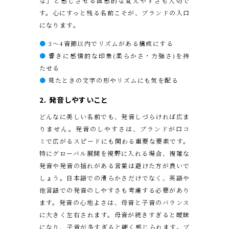
な」と感じさせる直感的な覚えやすさも大切で
す。心にすっと残る名前こそが、ブランドの入口
になります。
●
3〜4音節以内でリズムがある構成にする
●
響きに感情的な印象(柔らかさ・力強さ)を持
たせる
●
見たときの文字の形やリズムにも気を配る
2. 発音しやすいこと
どんなに美しい名前でも、発音しづらければ広ま
りません。発音のしやすさは、ブランドが口コ
ミで広がるスピードにも関わる重要な要素です。
特にグローバル展開を視野に入れる場合、複雑な
発音や発音の揺れがある言葉は避けた方が良いで
しょう。日本語での滑らかさだけでなく、英語や
他言語での発音のしやすさも考慮する必要があり
ます。発音の心地よさは、母音と子音のバランス
に大きく左右されます。母音が続きすぎると曖昧
になり、子音が多すぎると硬く感じられます。ブ