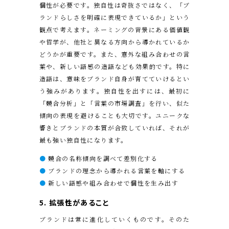
個性が必要です。独自性は奇抜さではなく、「ブ
ランドらしさを明確に表現できているか」という
観点で考えます。ネーミングの背景にある価値観
や哲学が、他社と異なる方向から導かれているか
どうかが重要です。また、意外な組み合わせの言
葉や、新しい語感の造語なども効果的です。特に
造語は、意味をブランド自身が育てていけるとい
う強みがあります。独自性を出すには、最初に
「競合分析」と「言葉の市場調査」を行い、似た
傾向の表現を避けることも大切です。ユニークな
響きとブランドの本質が合致していれば、それが
最も強い独自性になります。
●
競合の名称傾向を調べて差別化する
●
ブランドの理念から導かれる言葉を軸にする
●
新しい語感や組み合わせで個性を生み出す
5. 拡張性があること
ブランドは常に進化していくものです。そのた