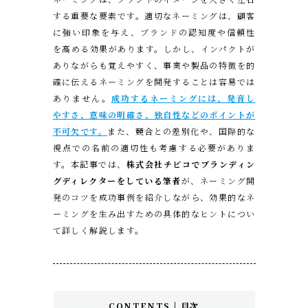
する重要な要素です。適切なネーミングは、顧客
に強い印象を与え、ブランドの認知度や信頼性
を高める効果があります。しかし、インパクトが
ありながらも覚えやすく、事業や製品の特徴を的
確に伝えるネーミングを開発することは容易では
ありません。
成功するネーミングには、発音し
やすさ、意味の明確さ、独自性などのポイントが
不可欠です。
また、競合との差別化や、国際的な
視点での名前の適切性も考慮する必要がありま
す。本記事では、
株式会社チビコでブランディン
グディレクターをしている筆者
が、ネーミング開
発のコツを成功事例を紹介しながら、効果的なネ
ーミングを生み出すための具体的なヒントについ
て詳しく解説します。
CONTENTS | 目次