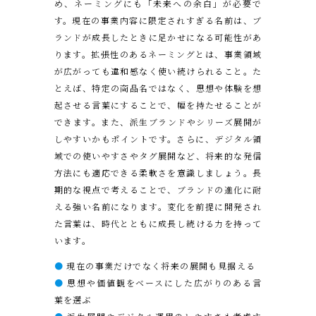
め、ネーミングにも「未来への余白」が必要で
す。現在の事業内容に限定されすぎる名前は、ブ
ランドが成長したときに足かせになる可能性があ
ります。拡張性のあるネーミングとは、事業領域
が広がっても違和感なく使い続けられること。た
とえば、特定の商品名ではなく、思想や体験を想
起させる言葉にすることで、幅を持たせることが
できます。また、派生ブランドやシリーズ展開が
しやすいかもポイントです。さらに、デジタル領
域での使いやすさやタグ展開など、将来的な発信
方法にも適応できる柔軟さを意識しましょう。長
期的な視点で考えることで、ブランドの進化に耐
える強い名前になります。変化を前提に開発され
た言葉は、時代とともに成長し続ける力を持って
います。
●
現在の事業だけでなく将来の展開も見据える
●
思想や価値観をベースにした広がりのある言
葉を選ぶ