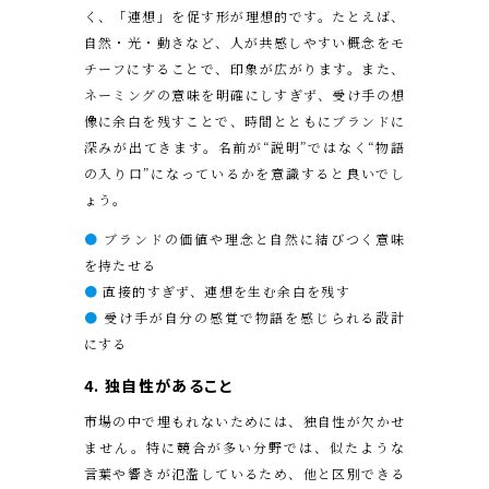
く、「連想」を促す形が理想的です。たとえば、
自然・光・動きなど、人が共感しやすい概念をモ
チーフにすることで、印象が広がります。また、
ネーミングの意味を明確にしすぎず、受け手の想
像に余白を残すことで、時間とともにブランドに
深みが出てきます。名前が“説明”ではなく“物語
の入り口”になっているかを意識すると良いでし
ょう。
●
ブランドの価値や理念と自然に結びつく意味
を持たせる
●
直接的すぎず、連想を生む余白を残す
●
受け手が自分の感覚で物語を感じられる設計
にする
4. 独自性があること
市場の中で埋もれないためには、独自性が欠かせ
ません。特に競合が多い分野では、似たような
言葉や響きが氾濫しているため、他と区別できる