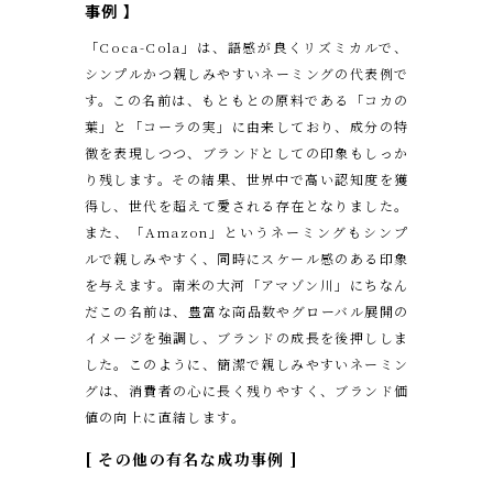
事例
】
「Coca-Cola」は、語感が良くリズミカルで、
シンプルかつ親しみやすいネーミングの代表例で
す。この名前は、もともとの原料である「コカの
葉」と「コーラの実」に由来しており、成分の特
徴を表現しつつ、ブランドとしての印象もしっか
り残します。その結果、世界中で高い認知度を獲
得し、世代を超えて愛される存在となりました。
また、「Amazon」というネーミングもシンプ
ルで親しみやすく、同時にスケール感のある印象
を与えます。南米の大河「アマゾン川」にちなん
だこの名前は、豊富な商品数やグローバル展開の
イメージを強調し、ブランドの成長を後押ししま
した。このように、簡潔で親しみやすいネーミン
グは、消費者の心に長く残りやすく、ブランド価
値の向上に直結します。
[ その他の有名な成功事例 ]