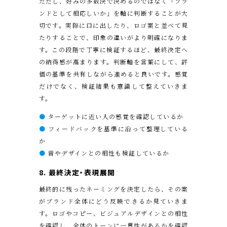
ただし、好みの多数決で決めるのではなく「ブラ
ンドとして相応しいか」を軸に判断することが大
切です。実際に口に出したり、ロゴ案と並べて見
たりすることで、印象の違いがより明確になりま
す。この段階で丁寧に検証するほど、最終決定へ
の納得感が高まります。判断軸を言葉にして、評
価の基準を共有しながら進めると良いです。感覚
だけでなく、検証結果も意識して整えていきま
す。
●
ターゲットに近い人の感覚を確認しているか
●
フィードバックを基準に沿って整理している
か
●
音やデザインとの相性も検証しているか
8. 最終決定・表現展開
最終的に残ったネーミングを決定したら、その案
がブランド全体にどう反映できるか見ていきま
す。ロゴやコピー、ビジュアルデザインとの相性
を確認し、全体のトーンに一貫性があるかを確認